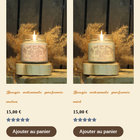
Bougie artisanale parfumée
Bougie artisanale parfumée
melon
miel
15,00
€
15,00
€
Note
Note
5.00
5.00
Ajouter au panier
Ajouter au panier
sur 5
sur 5