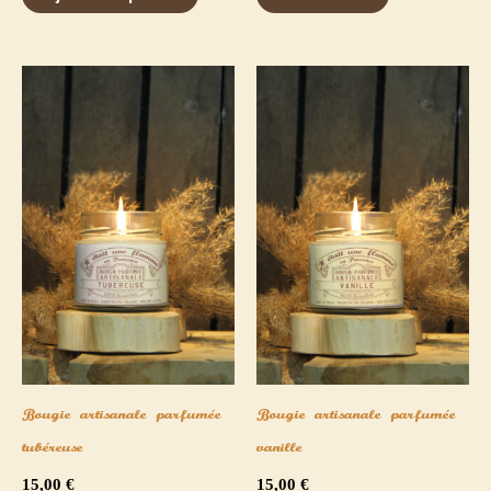
sur 5
sur 5
Bougie artisanale parfumée
Bougie artisanale parfumée
tubéreuse
vanille
15,00
€
15,00
€