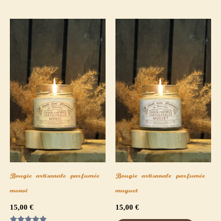
Bougie artisanale parfumée
Bougie artisanale parfumée
monoï
muguet
15,00
€
15,00
€