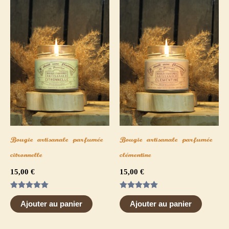
Bougie artisanale parfumée
Bougie artisanale parfumée
citronnelle
clémentine
15,00
€
15,00
€
Note
Note
5.00
5.00
Ajouter au panier
Ajouter au panier
sur 5
sur 5