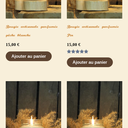
Bougie artisanale parfumée
Bougie artisanale parfumée
pêche blanche
Pin
15,00
€
15,00
€
Ajouter au panier
Note
5.00
Ajouter au panier
sur 5