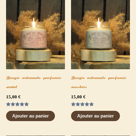
Bougie artisanale parfumée
Bougie artisanale parfumée
santal
sous-bois
15,00
€
15,00
€
Note
Note
5.00
5.00
Ajouter au panier
Ajouter au panier
sur 5
sur 5