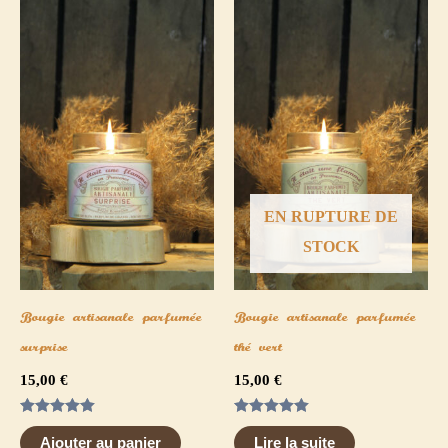
EN RUPTURE DE
STOCK
Bougie artisanale parfumée
Bougie artisanale parfumée
surprise
thé vert
15,00
€
15,00
€
Note
Note
5.00
5.00
Ajouter au panier
Lire la suite