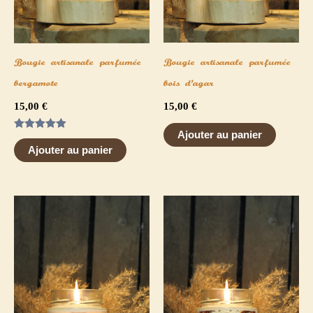
Bougie artisanale parfumée
Bougie artisanale parfumée
bois d’agar
bergamote
15,00
€
15,00
€
Ajouter au panier
Note
5.00
Ajouter au panier
sur 5