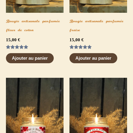
Bougie artisanale parfumée
Bougie artisanale parfumée
fleur de coton
fraise
15,00
€
15,00
€
Note
Note
5.00
5.00
Ajouter au panier
Ajouter au panier
sur 5
sur 5