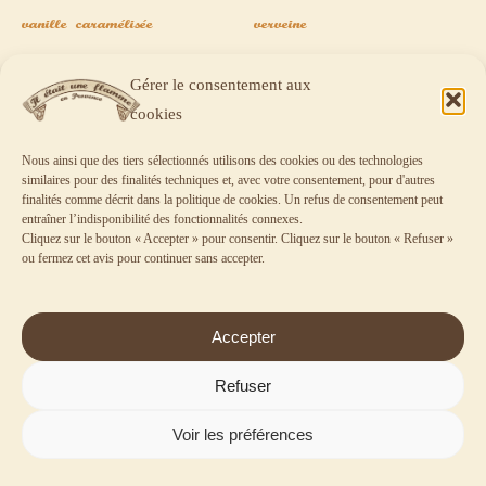
vanille caramélisée
verveine
15,00
€
15,00
€
Gérer le consentement aux
Note
Note
cookies
5.00
5.00
Ajouter au panier
Ajouter au panier
sur 5
sur 5
Nous ainsi que des tiers sélectionnés utilisons des cookies ou des technologies
similaires pour des finalités techniques et, avec votre consentement, pour d'autres
finalités comme décrit dans la
politique de cookies
. Un refus de consentement peut
entraîner l’indisponibilité des fonctionnalités connexes.
Cliquez sur le bouton « Accepter » pour consentir. Cliquez sur le bouton « Refuser »
ou fermez cet avis pour continuer sans accepter.
Accepter
Refuser
Voir les préférences