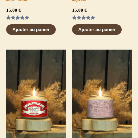
musc blanc
mystère
15,00
€
15,00
€
Note
Note
5.00
5.00
Ajouter au panier
Ajouter au panier
sur 5
sur 5