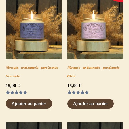
Bougie artisanale parfumée
Bougie artisanale parfumée
lavande
lilas
15,00
€
15,00
€
Note
Note
5.00
5.00
Ajouter au panier
Ajouter au panier
sur 5
sur 5