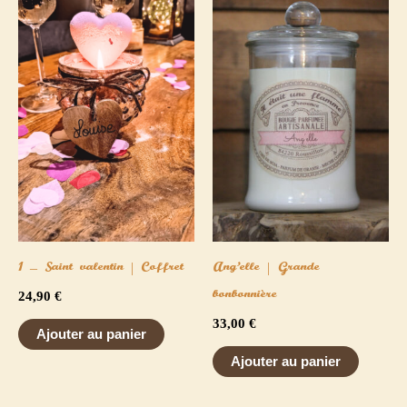
1 – Saint valentin | Coffret
Ang’elle | Grande
bonbonnière
24,90
€
33,00
€
Ajouter au panier
Ajouter au panier