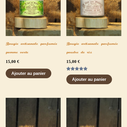
Bougie artisanale parfumée
Bougie artisanale parfumée
pomme verte
poudre de riz
15,00
€
15,00
€
Ajouter au panier
Note
5.00
Ajouter au panier
sur 5