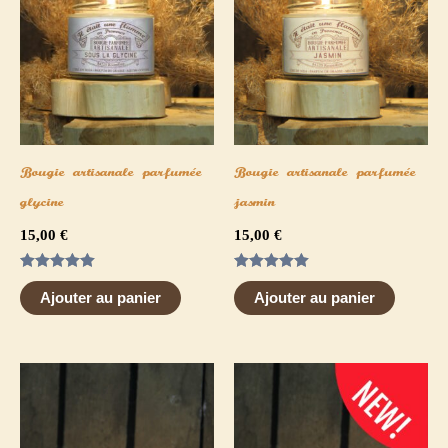
Bougie artisanale parfumée
Bougie artisanale parfumée
glycine
jasmin
15,00
€
15,00
€
Note
Note
5.00
5.00
Ajouter au panier
Ajouter au panier
sur 5
sur 5