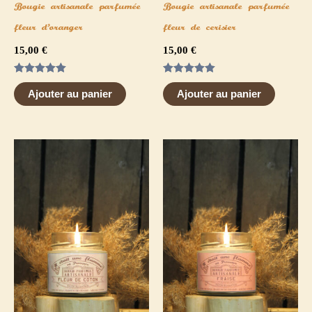
Bougie artisanale parfumée
Bougie artisanale parfumée
fleur d’oranger
fleur de cerisier
15,00
€
15,00
€
Note
Note
5.00
5.00
Ajouter au panier
Ajouter au panier
sur 5
sur 5