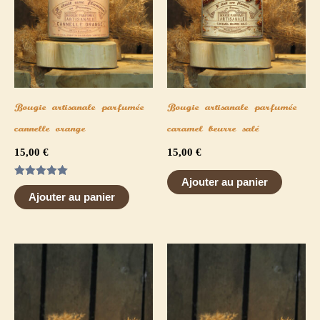
Bougie artisanale parfumée
Bougie artisanale parfumée
cannelle orange
caramel beurre salé
15,00
€
15,00
€
Ajouter au panier
Note
5.00
Ajouter au panier
sur 5