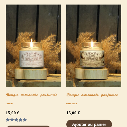
Bougie artisanale parfumée
Bougie artisanale parfumée
coco
encens
15,00
€
15,00
€
Ajouter au panier
Note