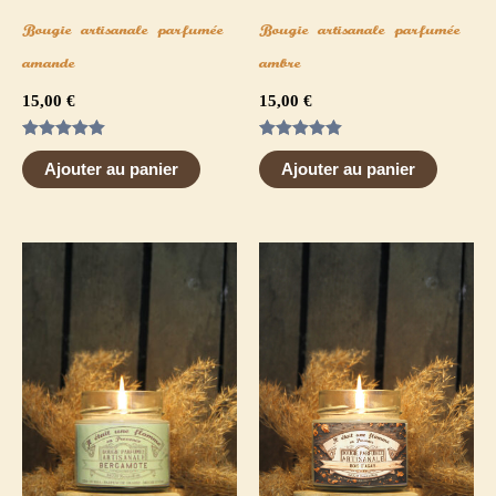
Bougie artisanale parfumée
Bougie artisanale parfumée
amande
ambre
15,00
€
15,00
€
Note
Note
5.00
5.00
Ajouter au panier
Ajouter au panier
sur 5
sur 5