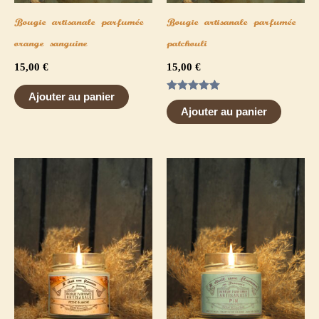
Bougie artisanale parfumée
Bougie artisanale parfumée
orange sanguine
patchouli
15,00
€
15,00
€
Ajouter au panier
Note
5.00
Ajouter au panier
sur 5