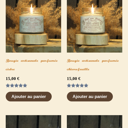
Bougie artisanale parfumée
Bougie artisanale parfumée
cèdre
chèvrefeuille
15,00
€
15,00
€
Note
Note
5.00
5.00
Ajouter au panier
Ajouter au panier
sur 5
sur 5