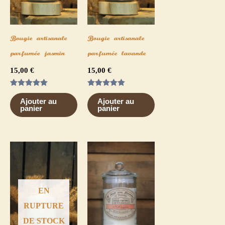
Bougie artisanale
Bougie artisanale
parfumée jasmin
parfumée lavande
15,00
€
15,00
€
Note
Note
5.00
5.00
Ajouter au
Ajouter au
sur 5
sur 5
panier
panier
EN
RUPTURE
DE STOCK