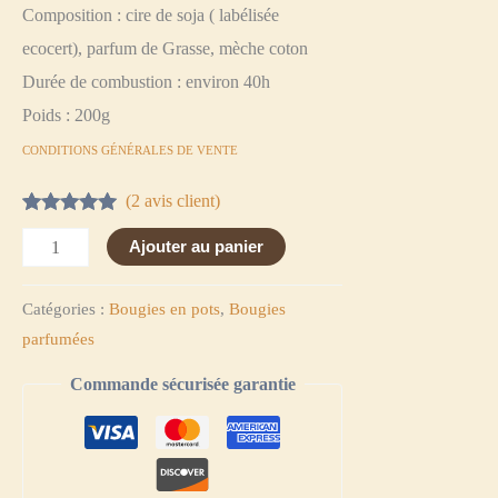
Composition : cire de soja ( labélisée
ecocert), parfum de Grasse, mèche coton
Durée de combustion : environ 40h
Poids : 200g
CONDITIONS GÉNÉRALES DE VENTE
(
2
avis client)
Noté
2
5.00
sur 5 basé
Ajouter au panier
sur
notations
client
Catégories :
Bougies en pots
,
Bougies
parfumées
Commande sécurisée garantie