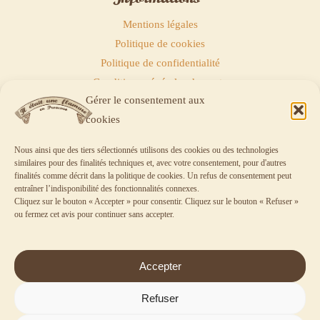
Mentions légales
Politique de cookies
Politique de confidentialité
Conditions générales de vente
Gérer le consentement aux
Politique de remboursements
cookies
Nous ainsi que des tiers sélectionnés utilisons des cookies ou des technologies
similaires pour des finalités techniques et, avec votre consentement, pour d'autres
finalités comme décrit dans la
politique de cookies
. Un refus de consentement peut
entraîner l’indisponibilité des fonctionnalités connexes.
Panier
Cliquez sur le bouton « Accepter » pour consentir. Cliquez sur le bouton « Refuser »
ou fermez cet avis pour continuer sans accepter.
Votre panier est vide.
Accepter
Aucun article dans le panier.
Refuser