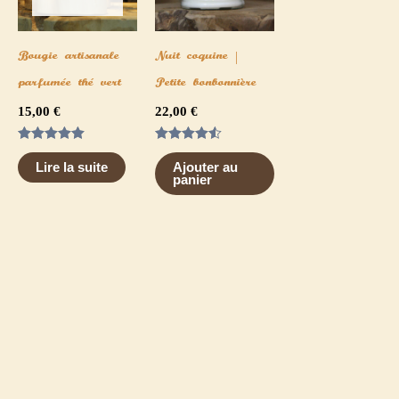
Bougie artisanale
Nuit coquine |
parfumée thé vert
Petite bonbonnière
15,00
€
22,00
€
Note
Note
5.00
4.50
Lire la suite
Ajouter au
sur 5
sur 5
panier