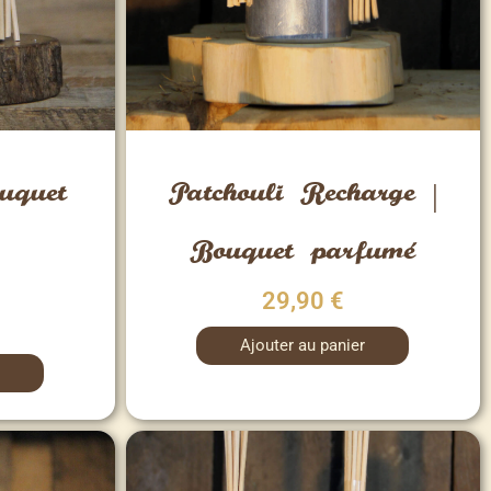
Vue rapide
Patchouli Recharge |
uquet
Bouquet parfumé
29,90
€
Ajouter au panier