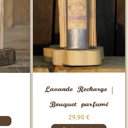
Vue rapide
Lavande Recharge |
Bouquet parfumé
29,90
€