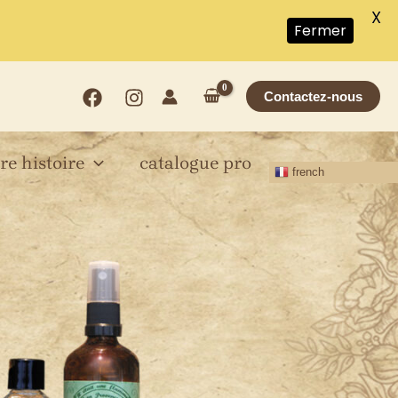
X
!
Fermer
Contactez-nous
re histoire
catalogue pro
french