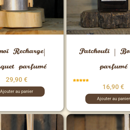
Vue rapide
Vue rapide
oï Recharge|
Patchouli | Bo
quet parfumé
parfumé
29,90
€
Note
16,90
€
5.00
Ajouter au panier
sur 5
Ajouter au panier