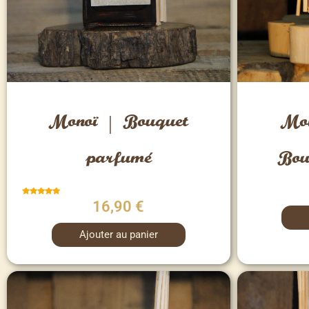
Vue rapide
Mon
Monoï | Bouquet
Bou
parfumé
Note
16,90
€
5.00
sur 5
Ajouter au panier