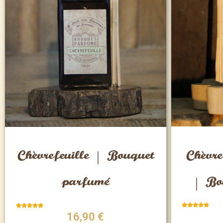
Vue rapide
Chèvre
Chèvrefeuille | Bouquet
| Bo
parfumé
Note
Note
16,90
€
5.00
5.00