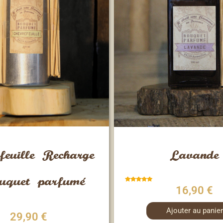
Vue rapide
Vue rapide
feuille Recharge
Lavande
uquet parfumé
Note
16,90
€
5.00
sur 5
Ajouter au panier
29,90
€