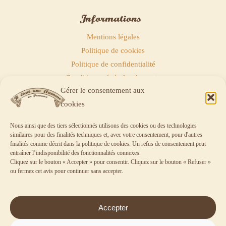
Informations
Mentions légales
Politique de cookies
Politique de confidentialité
Conditions générales de vente
Gérer le consentement aux
Politique de remboursements
cookies
Nous ainsi que des tiers sélectionnés utilisons des cookies ou des technologies
similaires pour des finalités techniques et, avec votre consentement, pour d'autres
finalités comme décrit dans la
politique de cookies
. Un refus de consentement peut
entraîner l’indisponibilité des fonctionnalités connexes.
Panier
Cliquez sur le bouton « Accepter » pour consentir. Cliquez sur le bouton « Refuser »
ou fermez cet avis pour continuer sans accepter.
Votre panier est vide.
Accepter
Aucun article dans le panier.