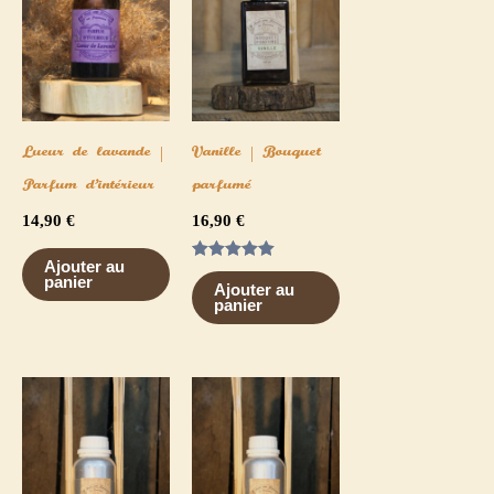
Lueur de lavande |
Vanille | Bouquet
Parfum d’intérieur
parfumé
14,90
€
16,90
€
Ajouter au
Note
panier
5.00
Ajouter au
sur 5
panier