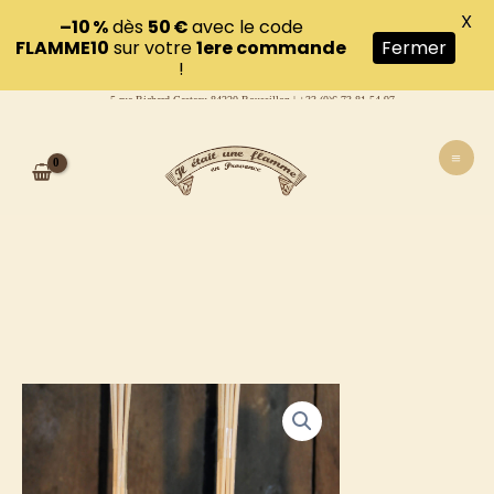
X
–10 %
dès
50 €
avec le code
FLAMME10
sur votre
1ere commande
Fermer
!
5 rue Richard Casteau 84220 Roussillon | +33 (0)6 73 81 54 97
Aller
au
contenu