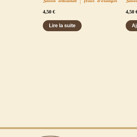
Savon artisanal | fleur d’oranger
Savo
4,50
€
4,50
Lire la suite
Aj