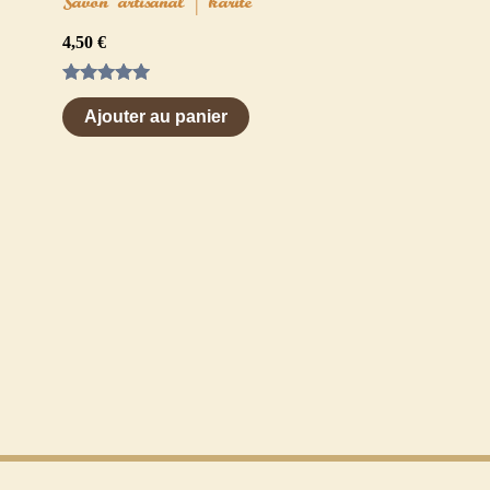
Savon artisanal | karité
4,50
€
Note
5.00
Ajouter au panier
sur 5