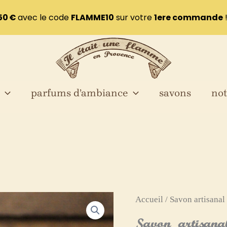
50 €
avec le code
FLAMME10
sur votre
1ere commande
parfums d’ambiance
savons
not
quantité
Accueil
/
Savon artisanal
de
Savon artisanal