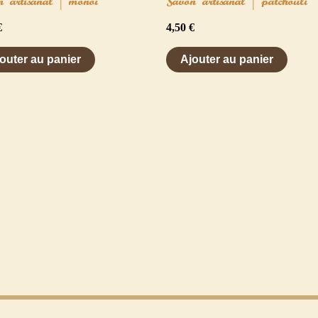
n artisanal | monoï
Savon artisanal | patchouli
€
4,50
€
outer au panier
Ajouter au panier