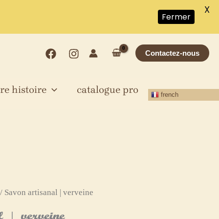
Savon
X
!
Fermer
artisanal
|
verveine
Contactez-nous
re histoire
catalogue pro
french
/ Savon artisanal | verveine
 | verveine