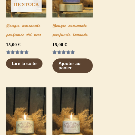
DE STOCK
Bougie artisanale
Bougie artisanale
parfumée thé vert
parfumée lavande
15,00
€
15,00
€
Note
Note
5.00
5.00
Lire la suite
Ajouter au
sur 5
sur 5
panier