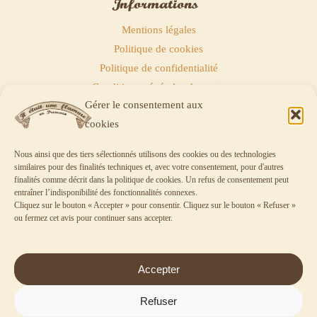
Informations
Mentions légales
Politique de cookies
Politique de confidentialité
Conditions générales de vente
Gérer le consentement aux
Politique de remboursements
cookies
Nous ainsi que des tiers sélectionnés utilisons des cookies ou des technologies
similaires pour des finalités techniques et, avec votre consentement, pour d'autres
finalités comme décrit dans la
politique de cookies
. Un refus de consentement peut
entraîner l’indisponibilité des fonctionnalités connexes.
Panier
Cliquez sur le bouton « Accepter » pour consentir. Cliquez sur le bouton « Refuser »
ou fermez cet avis pour continuer sans accepter.
Votre panier est vide.
Accepter
Aucun article dans le panier.
Refuser