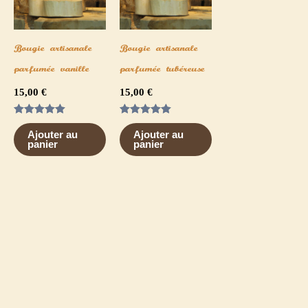
Bougie artisanale
Bougie artisanale
parfumée vanille
parfumée tubéreuse
15,00
€
15,00
€
Note
Note
5.00
5.00
Ajouter au
Ajouter au
sur 5
sur 5
panier
panier