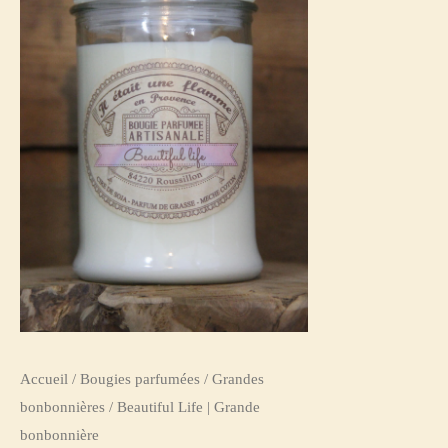
Life
|
Grande
bonbonnière
Accueil
/
Bougies parfumées
/
Grandes
bonbonnières
/ Beautiful Life | Grande
bonbonnière