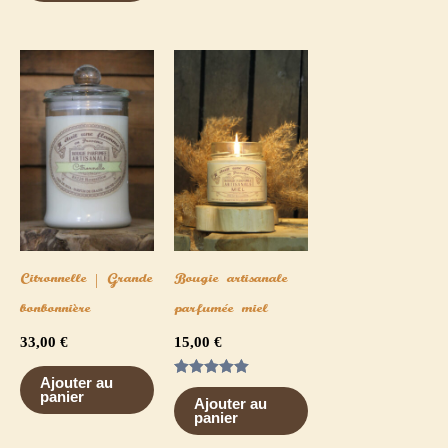
Citronnelle | Grande
Bougie artisanale
bonbonnière
parfumée miel
33,00
€
15,00
€
Ajouter au
Note
panier
5.00
Ajouter au
sur 5
panier