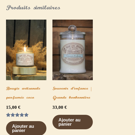
Produits similaires
Bougie artisanale
Souvenir d’enfance |
parfumée coco
Grande bonbonnière
15,00
€
33,00
€
Ajouter au
Note
panier
5.00
Ajouter au
sur 5
panier